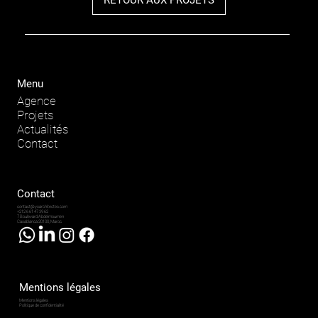
Menu
Agence
Projets
Actualités
Contact
Contact
contact@ysarchitectes.com
+212 6 61 47 39 62
7 Boulevard Abdelmoumen
Casablanca 20100, Maroc
Mentions légales
Mentions légales
Politique de confidentialité