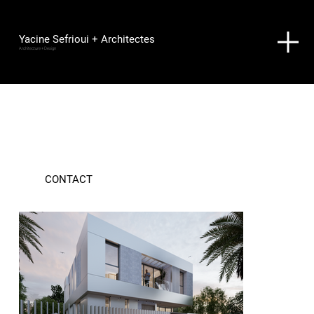
Yacine Sefrioui + Architectes
Architecture + Design
Villa vue mer à Mansouria
Projet de construction d’une villa vue mer en RDCH + 1étage à la commune de Mansouria.
Mansouria, Maroc
2025
CONTACT