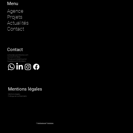
Menu
Agence
Projets
Actualités
Contact
Contact
contact@ysarchitectes.com
+212 6 61 47 39 62
7 Boulevard Abdelmoumen
Casablanca 20100, Maroc
Mentions légales
Mentions légales
Politique de confidentialité
@2026 par insightmotion