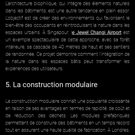
L'architecture biophilique, qui intègre des éléments naturels 
dans les bâtiments, est une autre tendance en plein essor. 
L'objectif est de créer des environnements qui favorisent le 
bien-être des occupants en réintroduisant la nature dans les 
espaces urbains. À Singapour, l
e Jewel Changi Airport
 est 
un exemple spectaculaire de cette approche, avec sa forêt 
intérieure, sa cascade de 40 mètres de haut et ses sentiers 
de randonnée. Ce projet démontre comment l'intégration de 
la nature dans les espaces bâtis peut transformer les 
expériences des utilisateurs.
5. La construction modulaire
La construction modulaire connaît une popularité croissante 
en raison de ses avantages en termes de rapidité, de coût et 
de réduction des déchets. Les modules préfabriqués 
permettent de construire des bâtiments en un temps record 
tout en assurant une haute qualité de fabrication. À Londres, 