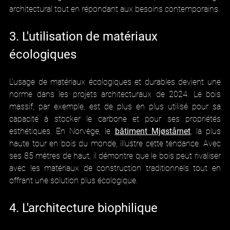
architectural tout en répondant aux besoins contemporains.
3. L'utilisation de matériaux 
écologiques
L'usage de matériaux écologiques et durables devient une 
norme dans les projets architecturaux de 2024. Le bois 
massif, par exemple, est de plus en plus utilisé pour sa 
capacité à stocker le carbone et pour ses propriétés 
esthétiques. En Norvège, le 
bâtiment Mjøstårnet
, la plus 
haute tour en bois du monde, illustre cette tendance. Avec 
ses 85 mètres de haut, il démontre que le bois peut rivaliser 
avec les matériaux de construction traditionnels tout en 
offrant une solution plus écologique.
4. L'architecture biophilique