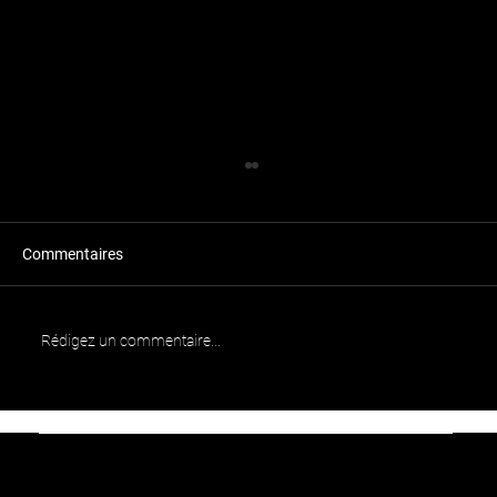
Commentaires
Rédigez un commentaire...
Le béton préfabriqué : une révolution dans
l'architecture moderne