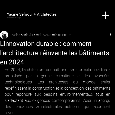
Yacine Sefrioui + Architectes
Architecture + Design
Yacine Sefrioui
15 mai 2024
3 min de lecture
L'innovation durable : comment
l'architecture réinvente les bâtiments
en 2024
En 2024, l'architecture connaît une transformation radicale, 
propulsée par l'urgence climatique et les avancées 
technologiques. Les architectes du monde entier 
redéfinissent la construction et la conception des bâtiments 
pour répondre aux besoins environnementaux tout en 
s'adaptant aux exigences contemporaines. Voici un aperçu 
des tendances architecturales actuelles qui façonnent 
l'avenir.